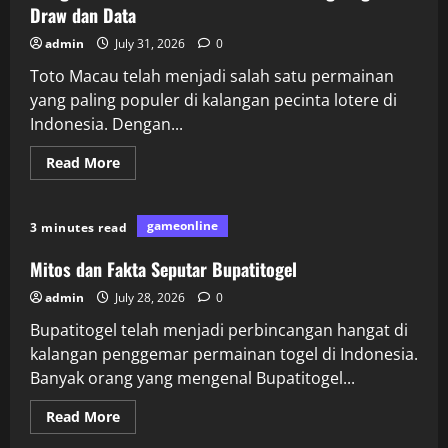
Draw dan Data
admin
July 31, 2026
0
Toto Macau telah menjadi salah satu permainan
yang paling populer di kalangan pecinta lotere di
Indonesia. Dengan...
Read
Read More
more
about
Mengetahui
Hasil
gameonline
3 minutes read
Toto
Macau
Secara
Mitos dan Fakta Seputar Bupatitogel
Langsung:
Live
admin
July 28, 2026
0
Draw
dan
Bupatitogel telah menjadi perbincangan hangat di
Data
kalangan penggemar permainan togel di Indonesia.
Banyak orang yang mengenal Bupatitogel...
Read
Read More
more
about