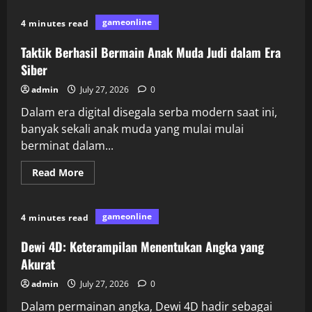
Mitos
dan
gameonline
4 minutes read
Fakta
Seputar
Bupatitogel
Taktik Berhasil Bermain Anak Muda Judi dalam Era
Siber
admin
July 27, 2026
0
Dalam era digital disegala serba modern saat ini,
banyak sekali anak muda yang mulai mulai
berminat dalam...
Read
Read More
more
about
Taktik
Berhasil
gameonline
4 minutes read
Bermain
Anak
Muda
Dewi 4D: Keterampilan Menentukan Angka yang
Judi
dalam
Akurat
Era
Siber
admin
July 27, 2026
0
Dalam permainan angka, Dewi 4D hadir sebagai