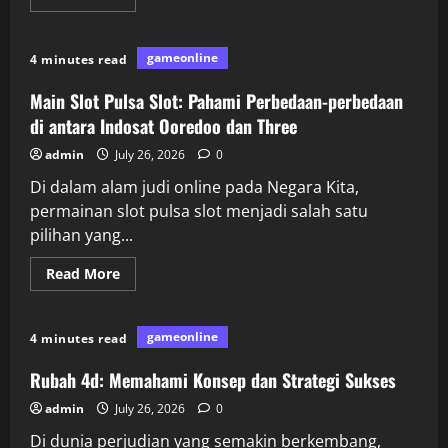
more
about
Mengenal
Rubah4D:
gameonline
4 minutes read
Revolusi
dalam
Dunia
Main Slot Pulsa Slot: Pahami Perbedaan-perbedaan
4D
di antara Indosat Ooredoo dan Three
admin
July 26, 2026
0
Di dalam alam judi online pada Negara Kita,
permainan slot pulsa slot menjadi salah satu
pilihan yang...
Read
Read More
more
about
Main
Slot
gameonline
4 minutes read
Pulsa
Slot:
Pahami
Rubah 4d: Memahami Konsep dan Strategi Sukses
Perbedaan-
perbedaan
admin
July 26, 2026
0
di
antara
Di dunia perjudian yang semakin berkembang,
Indosat