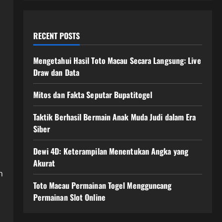
RECENT POSTS
Mengetahui Hasil Toto Macau Secara Langsung: Live
Draw dan Data
Mitos dan Fakta Seputar Bupatitogel
Taktik Berhasil Bermain Anak Muda Judi dalam Era
Siber
Dewi 4D: Keterampilan Menentukan Angka yang
Akurat
h
Toto Macau Permainan Togel Mengguncang
Permainan Slot Online