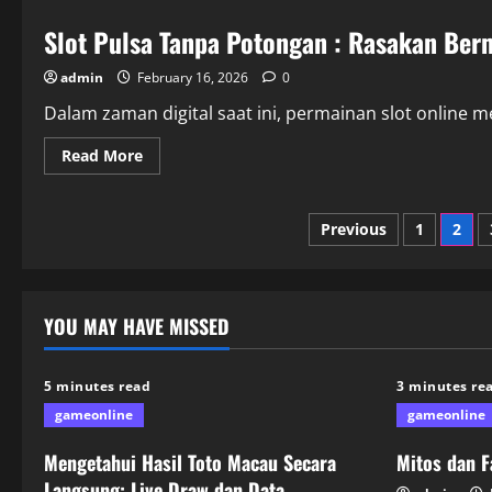
Emas
di
Jagat
Slot Pulsa Tanpa Potongan : Rasakan Be
Poker
Modern
admin
February 16, 2026
0
Dalam zaman digital saat ini, permainan slot online me
Read
Read More
more
about
Slot
Pulsa
Posts
Previous
1
2
Tanpa
Potongan
:
pagination
Rasakan
Bermain
Dengan
YOU MAY HAVE MISSED
Beban
5 minutes read
3 minutes re
gameonline
gameonline
Mengetahui Hasil Toto Macau Secara
Mitos dan F
Langsung: Live Draw dan Data