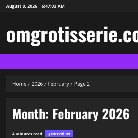
Skip
August 8, 2026
6:47:04 AM
to
content
omgrotisserie.
Home
2026
February
Page 2
Month:
February 2026
gameonline
4 minutes read