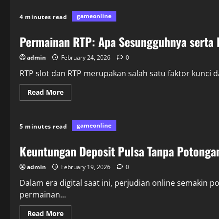
Investasi
di
IDN
gameonline
4 minutes read
Play:
Ketahui
Risiko
Permainan RTP: Apa Sesungguhnya serta 
dan
Manfaatnya
admin
February 24, 2026
0
RTP slot dan RTP merupakan salah satu faktor kunci da
Read
Read More
more
about
Permainan
RTP:
Apa
gameonline
5 minutes read
Sesungguhnya
serta
Kenapa
Keuntungan Deposit Pulsa Tanpa Potongan 
Krucial
bagi
Para
admin
February 19, 2026
0
Pemain?
Dalam era digital saat ini, perjudian online semakin 
permainan...
Read
Read More