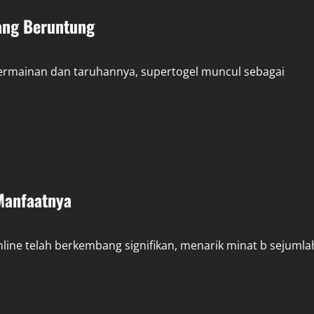
yang Beruntung
mainan dan taruhannya, supertogel muncul sebagai
 Manfaatnya
nline telah berkembang signifikan, menarik minat b sejumla