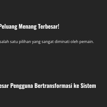
 Peluang Menang Terbesar!
salah satu pilihan yang sangat diminati oleh pemain.
Besar Pengguna Bertransformasi ke Sistem