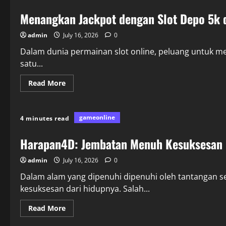
Menangkan Jackpot dengan Slot Depo 5k d
admin
July 16, 2026
0
Dalam dunia permainan slot online, peluang untuk me
satu...
Read
Read More
more
about
Menangkan
Jackpot
dengan
gameonline
4 minutes read
Slot
Depo
5k
Harapan4D: Jembatan Menuh Kesuksesan
di
Situs
Terpercaya
admin
July 16, 2026
0
Dalam alam yang dipenuhi dipenuhi oleh tantangan s
kesuksesan dari hidupnya. Salah...
Read
Read More
more
about