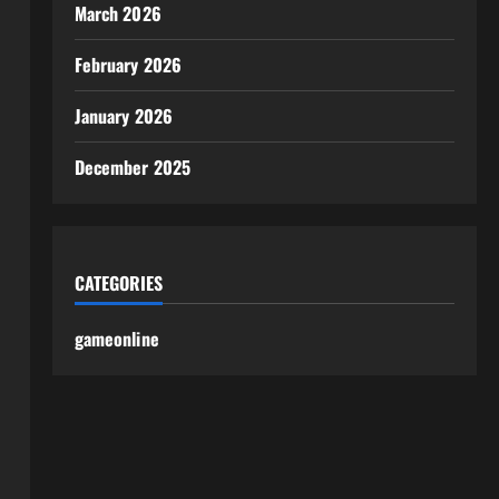
March 2026
February 2026
January 2026
December 2025
CATEGORIES
gameonline