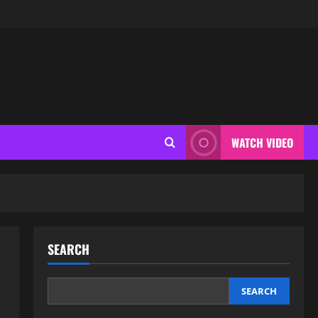
WATCH VIDEO
SEARCH
SEARCH