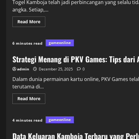
dari
Togel Kamboja telah jadi perbincangan yang selalu ti
Biaya
angka. Setiap,...
Read
Read More
more
about
Rahasia
Togel
Kamboja:
gameonline
6 minutes read
Mengapa
Angka
Ini
Strategi Menang di PKV Games: Tips dari 
Tepat
Jadi
Pembicaraan?
admin
December 25, 2025
0
Dalam dunia permainan kartu online, PKV Games telah
terutama di...
Read
Read More
more
about
Strategi
Menang
di
gameonline
4 minutes read
PKV
Games:
Tips
Data Keluaran Kamboja Terbaru yang Perl
dari