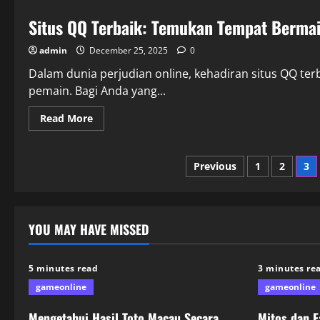
Kamboja:
Kesempatan
dan
Situs QQ Terbaik: Temukan Tempat Berma
Prediksi
Lalu
Lintas
admin
December 25, 2025
0
Dalam dunia perjudian online, kehadiran situs QQ t
pemain. Bagi Anda yang...
Read
Read More
more
about
Situs
QQ
Posts
Previous
1
2
3
Terbaik:
Temukan
Tempat
pagination
Bermain
Pkv
Games
YOU MAY HAVE MISSED
Anda
5 minutes read
3 minutes re
gameonline
gameonline
Mengetahui Hasil Toto Macau Secara
Mitos dan F