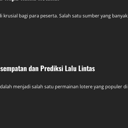
i krusial bagi para peserta. Salah satu sumber yang banyak
sempatan dan Prediksi Lalu Lintas
dalah menjadi salah satu permainan lotere yang populer di