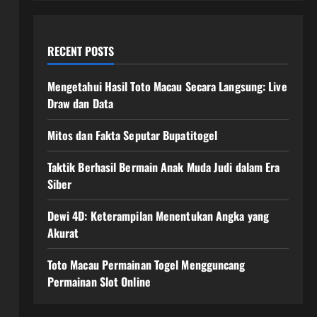
RECENT POSTS
Mengetahui Hasil Toto Macau Secara Langsung: Live
Draw dan Data
Mitos dan Fakta Seputar Bupatitogel
Taktik Berhasil Bermain Anak Muda Judi dalam Era
Siber
Dewi 4D: Keterampilan Menentukan Angka yang
Akurat
Toto Macau Permainan Togel Mengguncang
Permainan Slot Online