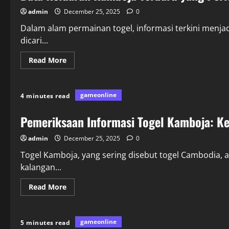
Ahli
Poker
admin
December 25, 2025
0
Dalam alam permainan togel, informasi terkini menjad
dicari...
Read
Read More
more
about
Data
Keluaran
Kamboja
gameonline
4 minutes read
Terbaru
yang
Perlu
Pemeriksaan Informasi Togel Kamboja: Ke
Wajib
Kamu
Ketahui
admin
December 25, 2025
0
Togel Kamboja, yang sering disebut togel Cambodia, a
kalangan...
Read
Read More
more
about
Pemeriksaan
Informasi
Togel
gameonline
5 minutes read