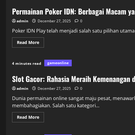
Permainan Poker IDN: Berbagai Macam ya
admin
December 27, 2025
0
Poker IDN Play telah menjadi salah satu pilihan utama
Read
Read More
more
about
Permainan
Poker
IDN:
gameonline
4 minutes read
Berbagai
Macam
yang
Slot Gacor: Rahasia Meraih Kemenangan d
harus
Anda
Coba!
admin
December 27, 2025
0
Dunia permainan online sangat maju pesat, menawa
membahagiakan. Salah satu kategori...
Read
Read More
more
about
Slot
Gacor: