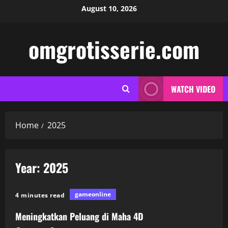
Skip
August 10, 2026
8:48:09 PM
to
content
omgrotisserie.com
WATCH VIDEO
Home
2025
Year:
2025
gameonline
4 minutes read
Meningkatkan Peluang di Maha 4D