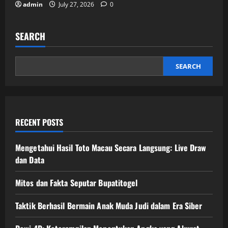
admin
July 27, 2026
0
SEARCH
SEARCH
RECENT POSTS
Mengetahui Hasil Toto Macau Secara Langsung: Live Draw
dan Data
Mitos dan Fakta Seputar Bupatitogel
Taktik Berhasil Bermain Anak Muda Judi dalam Era Siber