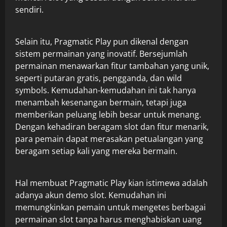
sendiri.
Selain itu, Pragmatic Play pun dikenal dengan
sistem permainan yang inovatif. Bersejumlah
permainan menawarkan fitur tambahan yang unik,
seperti putaran gratis, pengganda, dan wild
symbols. Kemudahan-kemudahan ini tak hanya
menambah kesenangan bermain, tetapi juga
memberikan peluang lebih besar untuk menang.
Dengan kehadiran beragam slot dan fitur menarik,
para pemain dapat merasakan petualangan yang
beragam setiap kali yang mereka bermain.
Hal membuat Pragmatic Play kian istimewa adalah
adanya akun demo slot. Kemudahan ini
memungkinkan pemain untuk mengetes berbagai
permainan slot tanpa harus menghabiskan uang