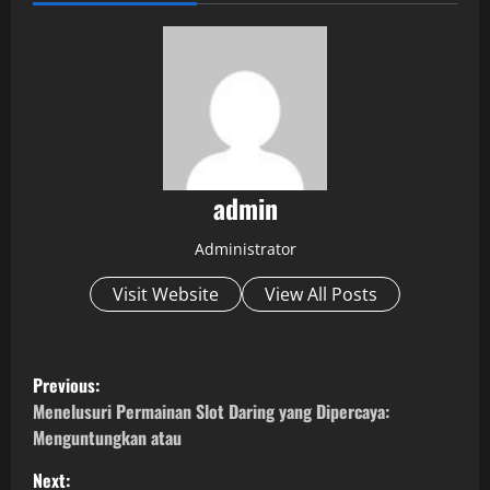
admin
Administrator
Visit Website
View All Posts
P
Previous:
o
Menelusuri Permainan Slot Daring yang Dipercaya:
Menguntungkan atau
s
Next: