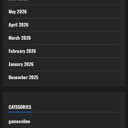
May 2026
April 2026
March 2026
February 2026
January 2026
December 2025
CATEGORIES
gameonline