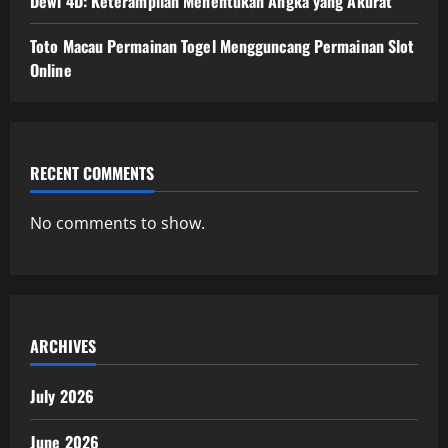
Dewi 4D: Keterampilan Menentukan Angka yang Akurat
Toto Macau Permainan Togel Mengguncang Permainan Slot
Online
RECENT COMMENTS
No comments to show.
ARCHIVES
July 2026
June 2026