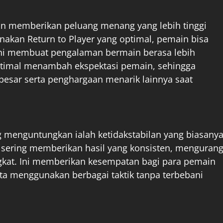
n memberikan peluang menang yang lebih tinggi
nakan Return to Player yang optimal, pemain bisa
 ini membuat pengalaman bermain berasa lebih
ptimal menambah ekspektasi pemain, sehingga
sar serta penghargaan menarik lainnya saat
g menguntungkan ialah ketidakstabilan yang biasany
i sering memberikan hasil yang konsisten, mengurang
ngkat. Ini memberikan kesempatan bagi para pemain
ta menggunakan berbagai taktik tanpa terbebani