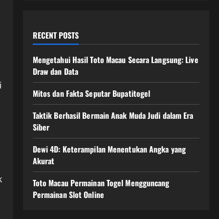
RECENT POSTS
Mengetahui Hasil Toto Macau Secara Langsung: Live
Draw dan Data
i
Mitos dan Fakta Seputar Bupatitogel
Taktik Berhasil Bermain Anak Muda Judi dalam Era
Siber
Dewi 4D: Keterampilan Menentukan Angka yang
Akurat
k
Toto Macau Permainan Togel Mengguncang
Permainan Slot Online