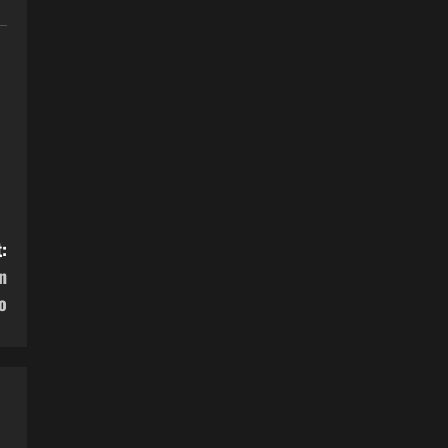
:
n
o