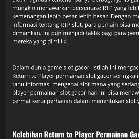
mungkin menawarkan persentase RTP yang lebih 
kemenangan lebih besar lebih besar. Dengan me
informasi tentang RTP slot, para pemain bisa 
dimainkan. Ini pun menjadi taktik bagi para 
mereka yang dimiliki.
Dalam dunia game slot gacor, istilah ini meng
Return to Player permainan slot gacor seringkal
tahu informasi mengenai slot mana yang sedang
player permainan slot gacor hari ini bisa men
cermat serta perhatian dalam menentukan slot 
Kelebihan Return to Player Permainan Ga