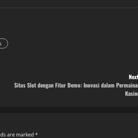
s
Next
Situs Slot dengan Fitur Demo: Inovasi dalam Permaina
Kasin
elds are marked
*