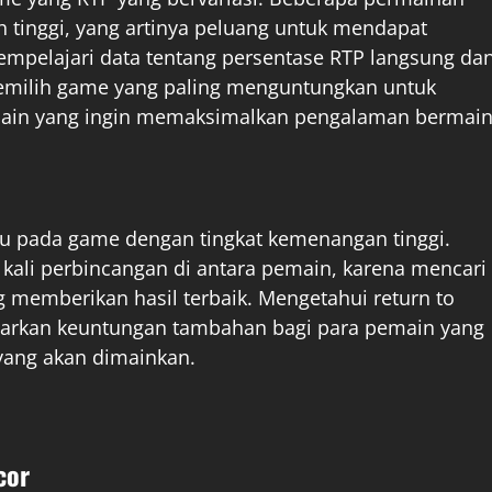
tinggi, yang artinya peluang untuk mendapat
mpelajari data tentang persentase RTP langsung da
memilih game yang paling menguntungkan untuk
pemain yang ingin memaksimalkan pengalaman bermai
acu pada game dengan tingkat kemenangan tinggi.
i kali perbincangan di antara pemain, karena mencari
 memberikan hasil terbaik. Mengetahui return to
awarkan keuntungan tambahan bagi para pemain yang
yang akan dimainkan.
cor