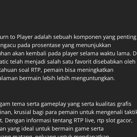
Return to Player adalah sebuah komponen yang penting
mengacu pada prosentase yang menunjukkan
uhan akan kembali pada player selama waktu lama. D
tic telah menjadi salah satu favorit disebabkan oleh
tahuan soal RTP, pemain bisa meningkatkan
laman bermain lebih lebih menguntungkan.
gam tema serta gameplay yang serta kualitas grafis
an, krusial bagi para pemain untuk mengenali takti
Dengan informasi tentang RTP live, rtp slot gacor,
apan yang ideal untuk bermain game serta
 yang matang, peluang untuk mendapatkan