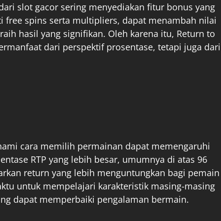
n dari slot gacor sering menyediakan fitur bonus yang
ti free spins serta multipliers, dapat menambah nilai
 hasil yang signifikan. Oleh karena itu, Return to
manfaat dari perspektif prosentase, tetapi juga dari
mahami cara memilih permainan dapat memengaruhi
entase RTP yang lebih besar, umumnya di atas 96
rkan return yang lebih menguntungkan bagi pemain
aktu untuk mempelajari karakteristik masing-masing
s yang dapat memperbaiki pengalaman bermain.