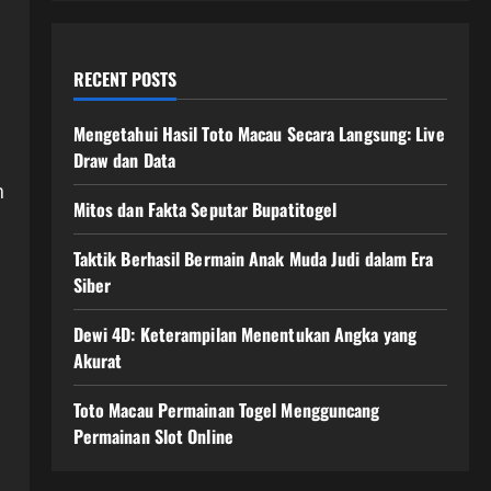
RECENT POSTS
Mengetahui Hasil Toto Macau Secara Langsung: Live
Draw dan Data
h
Mitos dan Fakta Seputar Bupatitogel
Taktik Berhasil Bermain Anak Muda Judi dalam Era
Siber
Dewi 4D: Keterampilan Menentukan Angka yang
Akurat
Toto Macau Permainan Togel Mengguncang
Permainan Slot Online