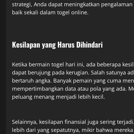
strategi, Anda dapat meningkatkan pengalaman 
baik sekali dalam togel online.
Kesilapan yang Harus Dihindari
Ketika bermain togel hari ini, ada beberapa ke
dapat berujung pada kerugian. Salah satunya ad
bertaruh angka. Banyak pemain yang cuma menga
mempertimbangkan data atau pola yang ada. M
peluang menang menjadi lebih kecil.
Selainnya, kesilapan finansial juga sering ter
lebih dari yang sepatutnya, mikir bahwa mere