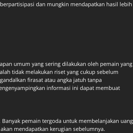
berpartisipasi dan mungkin mendapatkan hasil lebih
silapan umum yang sering dilakukan oleh pemain yang
alah tidak melakukan riset yang cukup sebelum
ndalkan firasat atau angka jatuh tanpa
engenyampingkan informasi ini dapat membuat
jadi. Banyak pemain tergoda untuk membelanjakan uang
ka akan mendapatkan kerugian sebelumnya.