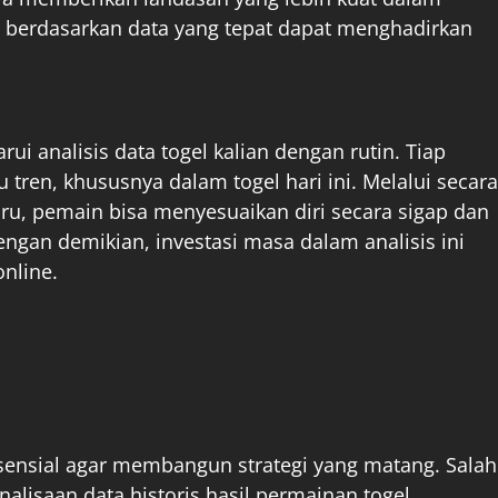
g berdasarkan data yang tepat dapat menghadirkan
ui analisis data togel kalian dengan rutin. Tiap
tren, khususnya dalam togel hari ini. Melalui secara
ru, pemain bisa menyesuaikan diri secara sigap dan
gan demikian, investasi masa dalam analisis ini
online.
esensial agar membangun strategi yang matang. Salah
nalisaan data historis hasil permainan togel