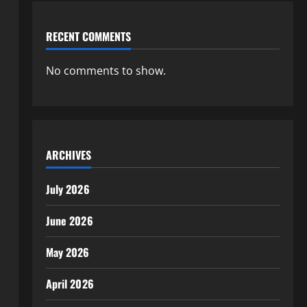
RECENT COMMENTS
No comments to show.
ARCHIVES
July 2026
June 2026
May 2026
April 2026