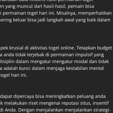
n yang muncul dari hasil-hasil, pemain bisa
 permainan togel hari ini. Misalnya, memperhatikan
sering keluar bisa jadi langkah awal yang baik dalam
ek krusial di aktivitas togel online. Tetapkan budget
 anda tidak terjebak di permainan impulsif yang
 Disiplin dalam mengatur mengatur modal dan tidak
ya adalah kunci dalam menjaga kestabilan mental
gel hari ini.
ng dapat dipercaya bisa meningkatkan peluang anda
melakukan riset mengenai reputasi situs, insentif
di Anda. Dengan menjalankan menjalankan strategi-