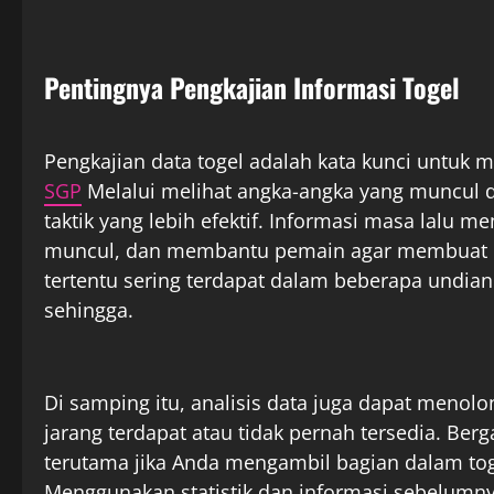
Pentingnya Pengkajian Informasi Togel
Pengkajian data togel adalah kata kunci untuk 
SGP
Melalui melihat angka-angka yang muncul 
taktik yang lebih efektif. Informasi masa lalu
muncul, dan membantu pemain agar membuat pil
tertentu sering terdapat dalam beberapa undian
sehingga.
Di samping itu, analisis data juga dapat men
jarang terdapat atau tidak pernah tersedia. B
terutama jika Anda mengambil bagian dalam to
Menggunakan statistik dan informasi sebelumn