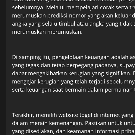
sebelumnya. Melalui mempelajari corak serta tre
merumuskan prediksi nomor yang akan keluar di
angka yang selalu timbul atau angka yang tidak 
merumuskan merumuskan.
Di samping itu, pengelolaan keuangan adalah asp
yang tegas dan tetap berpegang padanya, supaya
dapat mengakibatkan kerugian yang signifikan.
mengejar kerugian yang telah terjadi sebelumn
serta keuangan saat bermain dalam permainan to
Terakhir, memilih website togel di internet ya
dalam meraih kemenangan. Pastikan untuk untuk 
yang disediakan, dan keamanan informasi priba