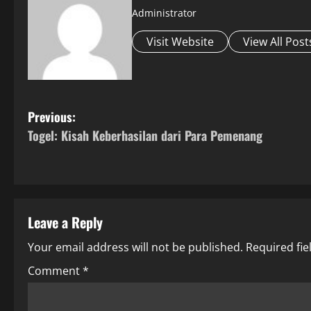
Administrator
Visit Website
View All Post
P
Previous:
Togel: Kisah Keberhasilan dari Para Pemenang
o
s
t
Leave a Reply
n
Your email address will not be published.
Required fi
a
Comment
*
v