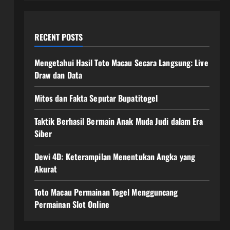
RECENT POSTS
Mengetahui Hasil Toto Macau Secara Langsung: Live
Draw dan Data
Mitos dan Fakta Seputar Bupatitogel
Taktik Berhasil Bermain Anak Muda Judi dalam Era
Siber
Dewi 4D: Keterampilan Menentukan Angka yang
Akurat
Toto Macau Permainan Togel Mengguncang
Permainan Slot Online