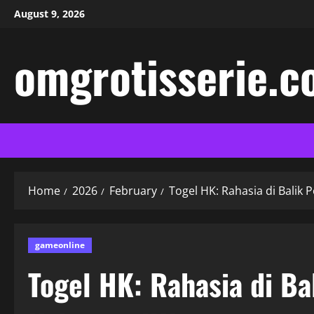
Skip
August 9, 2026
to
content
omgrotisserie.
Home
2026
February
Togel HK: Rahasia di Balik
gameonline
Togel HK: Rahasia di Ba