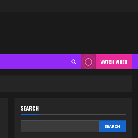
WATCH VIDEO
SEARCH
SEARCH