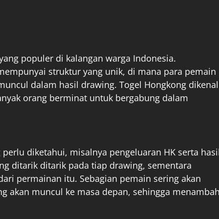
yang populer di kalangan warga Indonesia.
mempunyai struktur yang unik, di mana para pemain
uncul dalam hasil drawing. Togel Hongkong dikenal
banyak orang berminat untuk bergabung dalam
perlu diketahui, misalnya pengeluaran HK serta hasi
 ditarik ditarik pada tiap drawing, sementara
dari permainan itu. Sebagian pemain sering akan
yang akan muncul ke masa depan, sehingga menamba