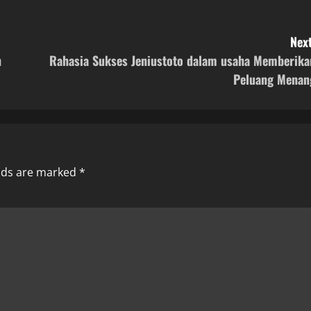
Next
n
Rahasia Sukses Jeniustoto dalam usaha Memberika
Peluang Menan
elds are marked
*