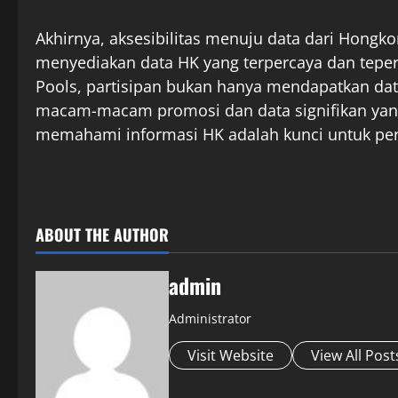
Akhirnya, aksesibilitas menuju data dari Hongko
menyediakan data HK yang terpercaya dan tepe
Pools, partisipan bukan hanya mendapatkan data
macam-macam promosi dan data signifikan yan
memahami informasi HK adalah kunci untuk perm
ABOUT THE AUTHOR
admin
Administrator
Visit Website
View All Post