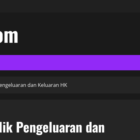
com
 Pengeluaran dan Keluaran HK
lik Pengeluaran dan