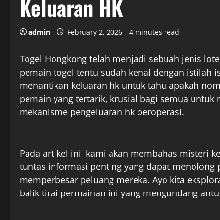
Keluaran HK
admin
February 2, 2026
4 minutes read
Togel Hongkong telah menjadi sebuah jenis lote
pemain togel tentu sudah kenal dengan istilah ist
menantikan keluaran hk untuk tahu apakah nomo
pemain yang tertarik, krusial bagi semua untuk
mekanisme pengeluaran hk beroperasi.
Pada artikel ini, kami akan membahas misteri 
tuntas informasi penting yang dapat menolong
memperbesar peluang mereka. Ayo kita eksploras
balik tirai permainan ini yang mengundang antu