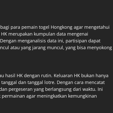
 bagi para pemain togel Hongkong agar mengetahui
si HK merupakan kumpulan data mengenai
Dengan menganalisis data ini, partisipan dapat
cul atau yang jarang muncul, yang bisa menyokong
u hasil HK dengan rutin. Keluaran HK bukan hanya
 tanggal dan tanggal lotre. Dengan cara mencatat
dan pergeseran yang berlangsung dari waktu. Ini
tik permainan agar meningkatkan kemungkinan