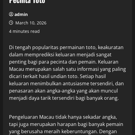
admin
March 10, 2026
4 minutes read
Di tengah popularitas permainan toto, keakuratan
dalam memprediksi keluaran menjadi sangat
penting bagi para pecinta dan pemain. Keluaran
Macau merupakan salah satu informasi yang paling
dicari terkait hasil undian toto. Setiap hasil
keluaran menimbulkan antusiasme tersendiri, dan
penasaran akan angka-angka yang akan muncul
menjadi daya tarik tersendiri bagi banyak orang.
Pengeluaran Macau tidak hanya sekadar angka,
tapi juga merupakan harapan bagi banyak pemain
yang berusaha meraih keberuntungan. Dengan