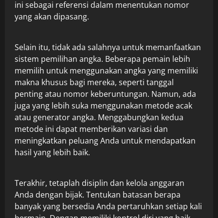
ini sebagai referensi dalam menentukan nomor
yang akan dipasang.
Selain itu, tidak ada salahnya untuk memanfaatkan
sistem pemilihan angka. Beberapa pemain lebih
memilih untuk menggunakan angka yang memiliki
makna khusus bagi mereka, seperti tanggal
penting atau nomor keberuntungan. Namun, ada
juga yang lebih suka menggunakan metode acak
atau generator angka. Menggabungkan kedua
metode ini dapat memberikan variasi dan
meningkatkan peluang Anda untuk mendapatkan
hasil yang lebih baik.
Terakhir, tetaplah disiplin dan kelola anggaran
Anda dengan bijak. Tentukan batasan berapa
banyak yang bersedia Anda pertaruhkan setiap kali