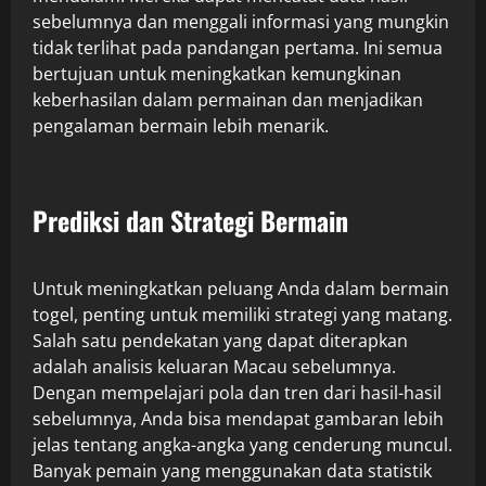
sebelumnya dan menggali informasi yang mungkin
tidak terlihat pada pandangan pertama. Ini semua
bertujuan untuk meningkatkan kemungkinan
keberhasilan dalam permainan dan menjadikan
pengalaman bermain lebih menarik.
Prediksi dan Strategi Bermain
Untuk meningkatkan peluang Anda dalam bermain
togel, penting untuk memiliki strategi yang matang.
Salah satu pendekatan yang dapat diterapkan
adalah analisis keluaran Macau sebelumnya.
Dengan mempelajari pola dan tren dari hasil-hasil
sebelumnya, Anda bisa mendapat gambaran lebih
jelas tentang angka-angka yang cenderung muncul.
Banyak pemain yang menggunakan data statistik