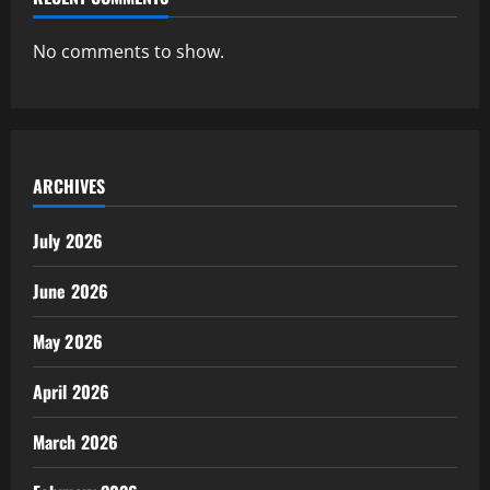
No comments to show.
ARCHIVES
July 2026
June 2026
May 2026
April 2026
March 2026