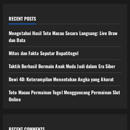
RECENT POSTS
Mengetahui Hasil Toto Macau Secara Langsung: Live Draw
dan Data
Mitos dan Fakta Seputar Bupatitogel
Taktik Berhasil Bermain Anak Muda Judi dalam Era Siber
Dewi 4D: Keterampilan Menentukan Angka yang Akurat
Toto Macau Permainan Togel Mengguncang Permainan Slot
Online
RECENT COMMENTS