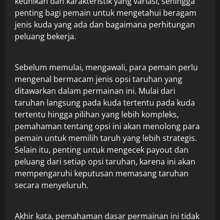
keunikan dan karakteristik yang variasi, sehingga
penting bagi pemain untuk mengetahui beragam
jenis kuda yang ada dan bagaimana perhitungan
peluang bekerja.
Sebelum memulai, mengawali, para pemain perlu
mengenal bermacam jenis opsi taruhan yang
ditawarkan dalam permainan ini. Mulai dari
taruhan langsung pada kuda tertentu pada kuda
tertentu hingga pilihan yang lebih kompleks,
pemahaman tentang opsi ini akan menolong para
pemain untuk memilih taruh yang lebih strategis.
Selain itu, penting untuk mengecek payout dan
peluang dari setiap opsi taruhan, karena ini akan
mempengaruhi keputusan memasang taruhan
secara menyeluruh.
Akhir kata, pemahaman dasar permainan ini tidak