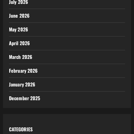
July 2026
June 2026
May 2026
April 2026
March 2026
February 2026
January 2026
December 2025
CATEGORIES