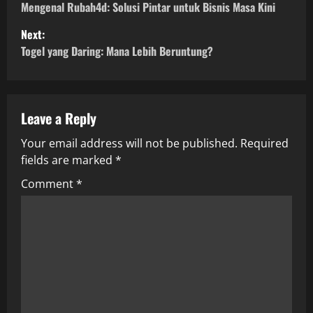
o
Mengenal Rubah4d: Solusi Pintar untuk Bisnis Masa Kini
Next:
s
Togel yang Daring: Mana Lebih Beruntung?
t
n
Leave a Reply
a
Your email address will not be published.
Required
v
fields are marked
*
i
Comment
*
g
a
t
i