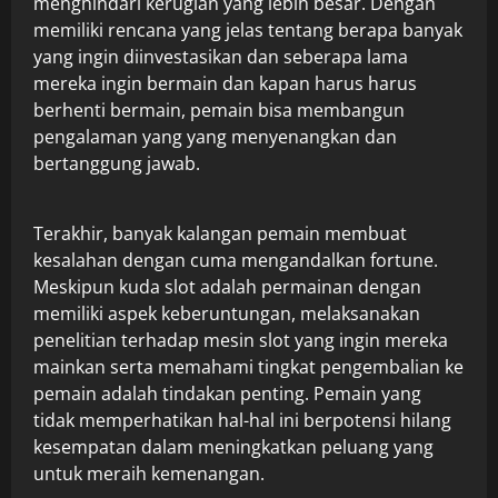
menghindari kerugian yang lebih besar. Dengan
memiliki rencana yang jelas tentang berapa banyak
yang ingin diinvestasikan dan seberapa lama
mereka ingin bermain dan kapan harus harus
berhenti bermain, pemain bisa membangun
pengalaman yang yang menyenangkan dan
bertanggung jawab.
Terakhir, banyak kalangan pemain membuat
kesalahan dengan cuma mengandalkan fortune.
Meskipun kuda slot adalah permainan dengan
memiliki aspek keberuntungan, melaksanakan
penelitian terhadap mesin slot yang ingin mereka
mainkan serta memahami tingkat pengembalian ke
pemain adalah tindakan penting. Pemain yang
tidak memperhatikan hal-hal ini berpotensi hilang
kesempatan dalam meningkatkan peluang yang
untuk meraih kemenangan.