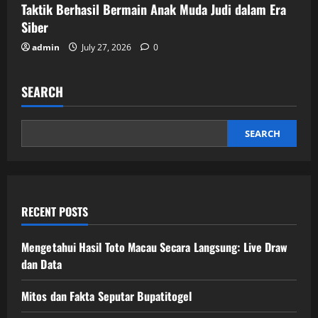
Taktik Berhasil Bermain Anak Muda Judi dalam Era
Siber
admin
July 27, 2026
0
SEARCH
SEARCH
RECENT POSTS
Mengetahui Hasil Toto Macau Secara Langsung: Live Draw
dan Data
Mitos dan Fakta Seputar Bupatitogel