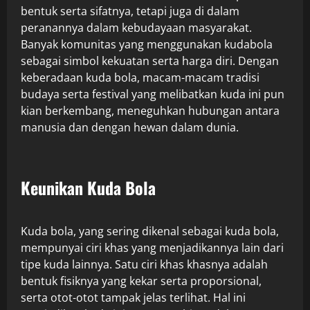
bentuk serta sifatnya, tetapi juga di dalam
peranannya dalam kebudayaan masyarakat.
Banyak komunitas yang menggunakan kudabola
sebagai simbol kekuatan serta harga diri. Dengan
keberadaan kuda bola, macam-macam tradisi
budaya serta festival yang melibatkan kuda ini pun
kian berkembang, meneguhkan hubungan antara
manusia dan dengan hewan dalam dunia.
Keunikan Kuda Bola
Kuda bola, yang sering dikenal sebagai kuda bola,
mempunyai ciri khas yang menjadikannya lain dari
tipe kuda lainnya. Satu ciri khas khasnya adalah
bentuk fisiknya yang kekar serta proporsional,
serta otot-otot tampak jelas terlihat. Hal ini