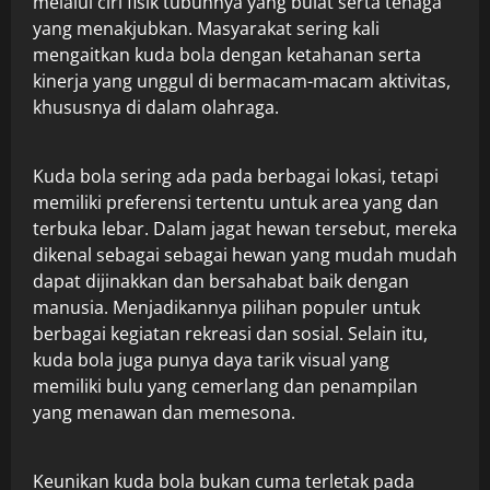
melalui ciri fisik tubuhnya yang bulat serta tenaga
yang menakjubkan. Masyarakat sering kali
mengaitkan kuda bola dengan ketahanan serta
kinerja yang unggul di bermacam-macam aktivitas,
khususnya di dalam olahraga.
Kuda bola sering ada pada berbagai lokasi, tetapi
memiliki preferensi tertentu untuk area yang dan
terbuka lebar. Dalam jagat hewan tersebut, mereka
dikenal sebagai sebagai hewan yang mudah mudah
dapat dijinakkan dan bersahabat baik dengan
manusia. Menjadikannya pilihan populer untuk
berbagai kegiatan rekreasi dan sosial. Selain itu,
kuda bola juga punya daya tarik visual yang
memiliki bulu yang cemerlang dan penampilan
yang menawan dan memesona.
Keunikan kuda bola bukan cuma terletak pada