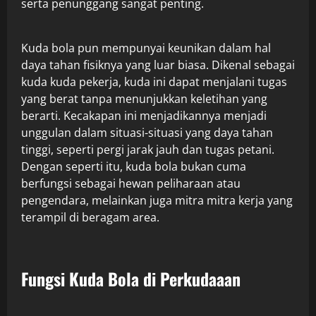
serta penunggang sangat penting.
Kuda bola pun mempunyai keunikan dalam hal
daya tahan fisiknya yang luar biasa. Dikenal sebagai
kuda kuda pekerja, kuda ini dapat menjalani tugas
yang berat tanpa menunjukkan keletihan yang
berarti. Kecakapan ini menjadikannya menjadi
unggulan dalam situasi-situasi yang daya tahan
tinggi, seperti pergi jarak jauh dan tugas petani.
Dengan seperti itu, kuda bola bukan cuma
berfungsi sebagai hewan peliharaan atau
pengendara, melainkan juga mitra mitra kerja yang
terampil di beragam area.
Fungsi Kuda Bola di Perkudaaan