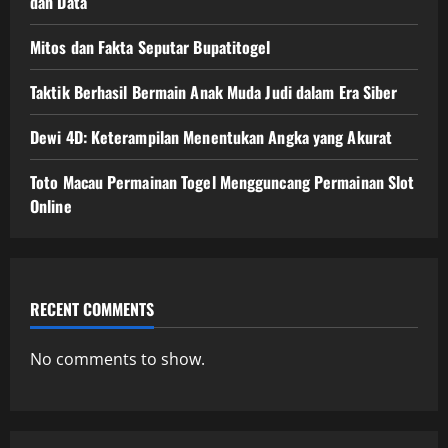
dan Data
Mitos dan Fakta Seputar Bupatitogel
Taktik Berhasil Bermain Anak Muda Judi dalam Era Siber
Dewi 4D: Keterampilan Menentukan Angka yang Akurat
Toto Macau Permainan Togel Mengguncang Permainan Slot
Online
RECENT COMMENTS
No comments to show.