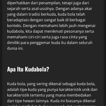
diperhatikan dari penampilan, tetapi juga dari
sejarah serta asal-usulnya. Dengan adanya akar
yang dalam tradisi berkuda, kuda bola telah
beradaptasi dengan sangat baik di berbagai
konteks. Dengan memahami lebih jauh mengenai
kudabola, kita dapat menikmati pesonanya serta
memahami ciri-ciri serta juga rasa cinta yang
dimiliki para penggemar kuda itu dalam seluruh
dunia ini.
Apa Itu Kudabola?
Kuda bola, yang sering dikenal sebagai kuda bola,
adalah tipe kuda yang punya karakteristik unik dan
karakteristik tertentu yang mana membedakan
dari tipe hewan lainnya. Kuda ini biasanya dikenal