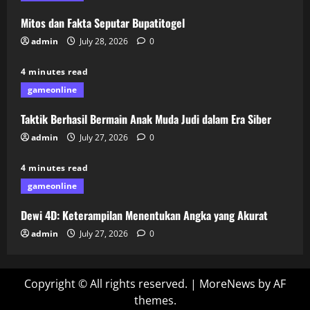
Mitos dan Fakta Seputar Bupatitogel
admin
July 28, 2026
0
4 minutes read
gameonline
Taktik Berhasil Bermain Anak Muda Judi dalam Era Siber
admin
July 27, 2026
0
4 minutes read
gameonline
Dewi 4D: Keterampilan Menentukan Angka yang Akurat
admin
July 27, 2026
0
Copyright © All rights reserved.
|
MoreNews
by AF
themes.