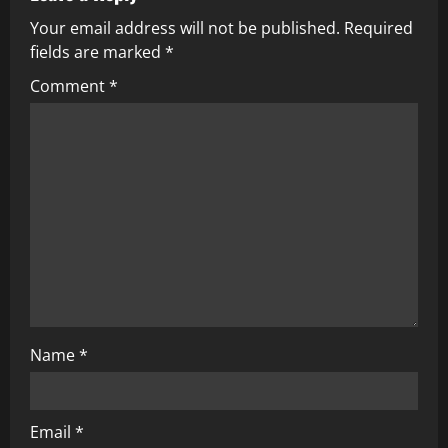
v
Your email address will not be published.
Required
fields are marked
*
i
Comment
*
g
a
t
i
o
n
Name
*
Email
*