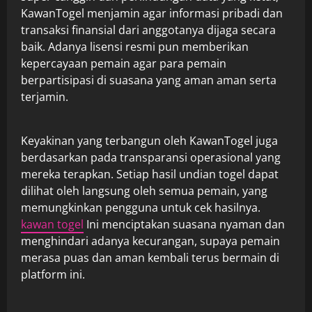
KawanTogel menjamin agar informasi pribadi dan
transaksi finansial dari anggotanya dijaga secara
baik. Adanya lisensi resmi pun memberikan
kepercayaan pemain agar para pemain
berpartisipasi di suasana yang aman aman serta
terjamin.
Keyakinan yang terbangun oleh KawanTogel juga
berdasarkan pada transparansi operasional yang
mereka terapkan. Setiap hasil undian togel dapat
dilihat oleh langsung oleh semua pemain, yang
memungkinkan pengguna untuk cek hasilnya.
kawan togel
Ini menciptakan suasana nyaman dan
menghindari adanya kecurangan, supaya pemain
merasa puas dan aman kembali terus bermain di
platform ini.