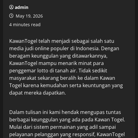
admin
May 19, 2026
4 minutes read
KawanTogel telah menjadi sebagai salah satu
media judi online populer di Indonesia. Dengan
beragam keunggulan yang ditawarkannya,
KawanTogel mampu menarik minat para
penggemar lotto di tanah air. Tidak sedikit
masyarakat sekarang beralih ke dalam Kawan
Togel karena kemudahan serta keuntungan yang
dapat mereka dapatkan.
Dalam tulisan ini kami hendak mengupas tuntas
berbagai keunggulan yang ada pada Kawan Togel.
Mulai dari sistem permainan yang adil sampai
pelayanan pelanggan yang responsif, KawanTogel