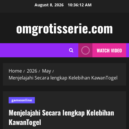
Skip
August 8, 2026
10:36:13 AM
to
content
omgrotisserie.com
WATCH VIDEO
Home
2026
May
Menjelajahi Secara lengkap Kelebihan KawanTogel
gameonline
Menjelajahi Secara lengkap Kelebihan
KawanTogel