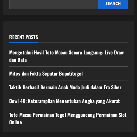
SEARCH
RECENT POSTS
Mengetahui Hasil Toto Macau Secara Langsung: Live Draw
dan Data
Mitos dan Fakta Seputar Bupatitogel
Taktik Berhasil Bermain Anak Muda Judi dalam Era Siber
Dewi 4D: Keterampilan Menentukan Angka yang Akurat
Toto Macau Permainan Togel Mengguncang Permainan Slot
Online