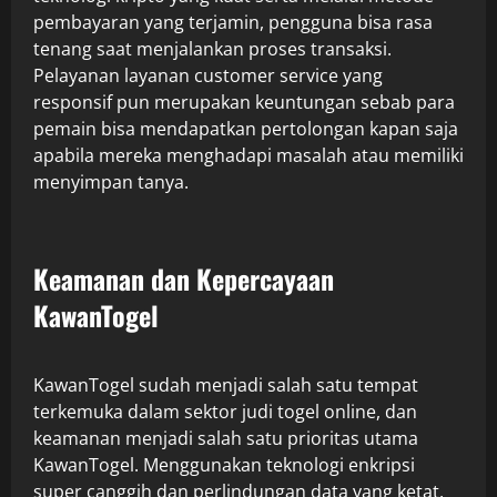
pembayaran yang terjamin, pengguna bisa rasa
tenang saat menjalankan proses transaksi.
Pelayanan layanan customer service yang
responsif pun merupakan keuntungan sebab para
pemain bisa mendapatkan pertolongan kapan saja
apabila mereka menghadapi masalah atau memiliki
menyimpan tanya.
Keamanan dan Kepercayaan
KawanTogel
KawanTogel sudah menjadi salah satu tempat
terkemuka dalam sektor judi togel online, dan
keamanan menjadi salah satu prioritas utama
KawanTogel. Menggunakan teknologi enkripsi
super canggih dan perlindungan data yang ketat,