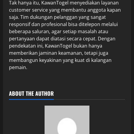
Tak hanya itu, KawanTogel menyediakan layanan
customer service yang membantu anggota kapan
saja. Tim dukungan pelanggan yang sangat
responsif dan profesional bisa ditelepon melalui
beberapa saluran, agar setiap masalah atau
pertanyaan dapat diatasi secara cepat. Dengan
pendekatan ini, KawanTogel bukan hanya
memberikan jaminan keamanan, tetapi juga
membangun keyakinan yang kuat di kalangan
pemain.
ABOUT THE AUTHOR