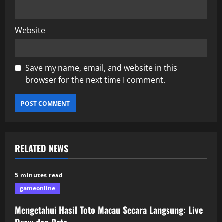
Website
Save my name, email, and website in this
browser for the next time I comment.
RELATED NEWS
5 minutes read
gameonline
Mengetahui Hasil Toto Macau Secara Langsung: Live