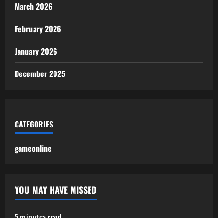
March 2026
February 2026
January 2026
December 2025
CATEGORIES
gameonline
YOU MAY HAVE MISSED
5 minutes read