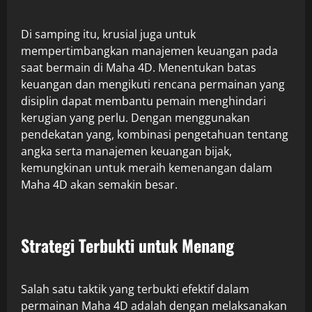
Di samping itu, krusial juga untuk
mempertimbangkan manajemen keuangan pada
saat bermain di Maha 4D. Menentukan batas
keuangan dan mengikuti rencana permainan yang
disiplin dapat membantu pemain menghindari
kerugian yang perlu. Dengan menggunakan
pendekatan yang, kombinasi pengetahuan tentang
angka serta manajemen keuangan bijak,
kemungkinan untuk meraih kemenangan dalam
Maha 4D akan semakin besar.
Strategi Terbukti untuk Menang
Salah satu taktik yang terbukti efektif dalam
permainan Maha 4D adalah dengan melaksanakan