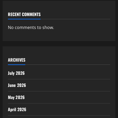
RECENT COMMENTS
No comments to show.
ARCHIVES
July 2026
June 2026
May 2026
April 2026