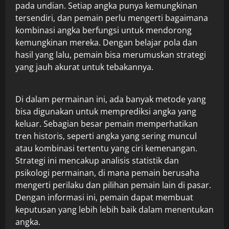
pada undian. Setiap angka punya kemungkinan
tersendiri, dan pemain perlu mengerti bagaimana
kombinasi angka berfungsi untuk mendorong
kemungkinan mereka. Dengan belajar pola dan
hasil yang lalu, pemain bisa merumuskan strategi
yang jauh akurat untuk tebakannya.
Di dalam permainan ini, ada banyak metode yang
bisa digunakan untuk memprediksi angka yang
keluar. Sebagian besar pemain memperhatikan
tren historis, seperti angka yang sering muncul
atau kombinasi tertentu yang ciri kemenangan.
Strategi ini mencakup analisis statistik dan
psikologi permainan, di mana pemain berusaha
mengerti perilaku dan pilihan pemain lain di pasar.
Dengan informasi ini, pemain dapat membuat
keputusan yang lebih lebih baik dalam menentukan
angka.