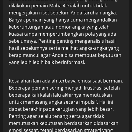
dilakukan pemain Maha 4D ialah untuk tidak
mengerjakan riset sebelum Anda taruhan angka.
Banyak pemain yang hanya cuma mengandalkan
keberuntungan atau nomor angka yang telah
kuasai tanpa mempertimbangkan pola yang ada
sebelumnya. Penting penting menganalisis hasil
hasil sebelumnya serta melihat angka-angka yang
kerap muncul agar Anda bisa membuat keputusan
yang lebih lebih baik berinformasi.
Kesalahan lain adalah terbawa emosi saat bermain.
Beberapa pemain sering menjadi frustrasi setelah
beberapa kali kalah lalu akhirnya memutuskan
untuk memasang angka secara impulsif. Hal ini
dapat berakhir pada kerugian yang lebih besar.
Penting agar selalu tenang serta agar tidak
memutuskan keputusan berdasarkan didasarkan
emosi sesaat, tetapi berdasarkan strategi yang