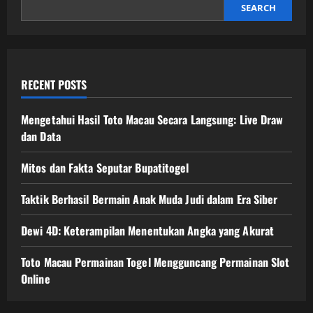
SEARCH
RECENT POSTS
Mengetahui Hasil Toto Macau Secara Langsung: Live Draw
dan Data
Mitos dan Fakta Seputar Bupatitogel
Taktik Berhasil Bermain Anak Muda Judi dalam Era Siber
Dewi 4D: Keterampilan Menentukan Angka yang Akurat
Toto Macau Permainan Togel Mengguncang Permainan Slot
Online