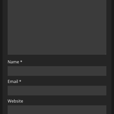
a
t
i
o
n
Name
*
Email
*
Website