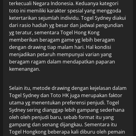
terkecuali Negara Indonesia. Keduanya kategori
toto ini memiliki karakter spesial yang menggoda
ketertarikan sejumlah individu. Togel Sydney diakui
dari rasio hadiah yg besar dan jadwal pengundian
yg teratur, sementara Togel Hong Kong
memberikan beragam game yg lebih beragam
dengan drawing tiap malam hari. Hal kondisi
menjadikan petaruh mempunyai varian yang
beragam ragam dalam mendapatkan paparan
kemenangan.
Selain itu, metode drawing dengan kejelasan dalam
Togel Sydney dan Toto HK juga merupakan faktor
utama yg menentukan preferensi penjudi. Togel
Sydney sering dianggap lebih gampang sederhana
oleh oleh penjudi baru, sebab format itu yang
gampang dan senang dijangkau. Sementara itu
Togel Hongkong beberapa kali diburu oleh pemain