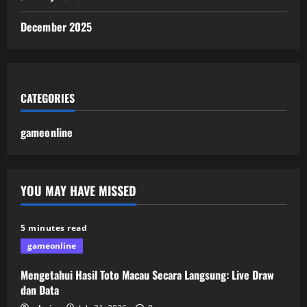
December 2025
CATEGORIES
gameonline
YOU MAY HAVE MISSED
5 minutes read
gameonline
Mengetahui Hasil Toto Macau Secara Langsung: Live Draw
dan Data