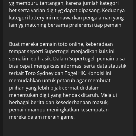
yg memburu tantangan, karena jumlah kategori
bet serta varian digit yg dapat dipasang. Keduanya
kategori lottery ini menawarkan pengalaman yang
lain yg matching bersama preferensi tiap pemain.
Buat mereka pemain toto online, keberadaan
tempat seperti Supertogel menjadikan kuis ini
semakin lebih asik. Dalam Supertogel, pemain bisa
bisa cepat mengakses informasi serta data statistik
terkait Toto Sydney dan Togel HK. Kondisi ini
memudahkan untuk petaruh agar membuat
pilihan yang lebih bijak cermat di dalam
menentukan digit yang hendak ditaruh. Melalui
berbagai berita dan kesederhanaan masuk,
pemain mampu meningkatkan kesempatan
mereka dalam meraih game.