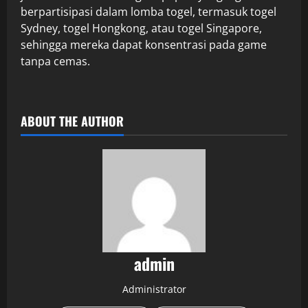
berpartisipasi dalam lomba togel, termasuk togel
Sydney, togel Hongkong, atau togel Singapore,
sehingga mereka dapat konsentrasi pada game
tanpa cemas.
ABOUT THE AUTHOR
admin
Administrator