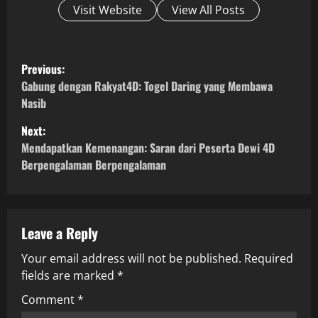
Visit Website
View All Posts
P
Previous:
o
Gabung dengan Rakyat4D: Togel Daring yang Membawa
Nasib
s
Next:
t
Mendapatkan Kemenangan: Saran dari Peserta Dewi 4D
Berpengalaman Berpengalaman
n
a
Leave a Reply
v
Your email address will not be published.
Required
i
fields are marked
*
g
Comment
*