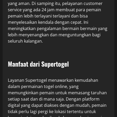
yang aman. Di samping itu, pelayanan customer
service yang ada 24 jam membuat para pemain
pemain lebih terlayani terlayani dan bisa
menyelesaikan kendala dengan cepat. Ini
meningkatkan pengalaman bermain bermain yang
lebih menyenangkan dan menguntungkan bagi
seluruh kalangan.
Manfaat dari Supertogel
Layanan Supertogel menawarkan kemudahan
dalam permainan togel online, yang
memungkinkan pemain untuk memasang taruhan
setiap saat dan di mana saja. Dengan platform
digital yang dapat diakses dengan mudah, pemain
tidak perlu lagi pergi ke lokasi tertentu untuk