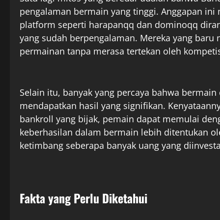
pengalaman bermain yang tinggi. Anggapan ini
platform seperti harapanqq dan dominoqq dir
yang sudah berpengalaman. Mereka yang baru 
permainan tanpa merasa tertekan oleh kompetis
Selain itu, banyak yang percaya bahwa bermai
mendapatkan hasil yang signifikan. Kenyataanny
bankroll yang bijak, pemain dapat memulai den
keberhasilan dalam bermain lebih ditentukan o
ketimbang seberapa banyak uang yang diinvesta
Fakta yang Perlu Diketahui