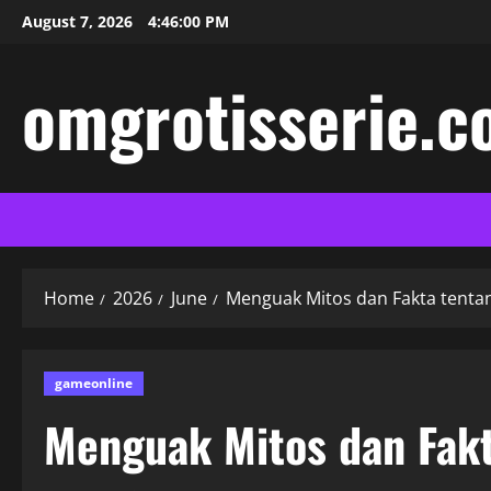
Skip
August 7, 2026
4:46:01 PM
to
content
omgrotisserie.
Home
2026
June
Menguak Mitos dan Fakta tent
gameonline
Menguak Mitos dan Fak