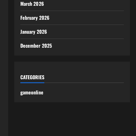
March 2026
February 2026
January 2026
December 2025
CATEGORIES
gameonline