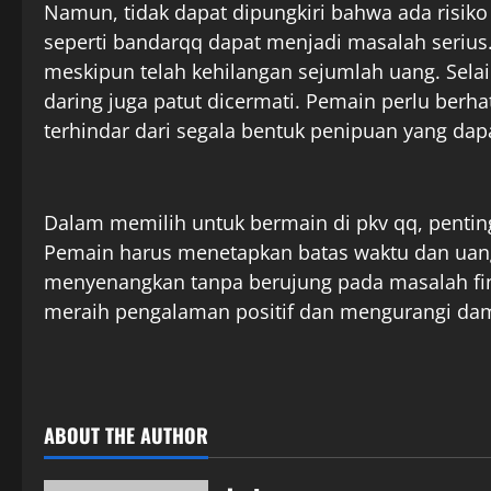
Namun, tidak dapat dipungkiri bahwa ada risik
seperti bandarqq dapat menjadi masalah serius
meskipun telah kehilangan sejumlah uang. Sela
daring juga patut dicermati. Pemain perlu berha
terhindar dari segala bentuk penipuan yang dap
Dalam memilih untuk bermain di pkv qq, penti
Pemain harus menetapkan batas waktu dan uan
menyenangkan tanpa berujung pada masalah fi
meraih pengalaman positif dan mengurangi damp
ABOUT THE AUTHOR