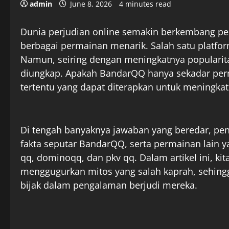
admin
June 8, 2026
4 minutes read
Dunia perjudian online semakin berkembang pe
berbagai permainan menarik. Salah satu platfo
Namun, seiring dengan meningkatnya popularita
diungkap. Apakah BandarQQ hanya sekadar perm
tertentu yang dapat diterapkan untuk meningk
Di tengah banyaknya jawaban yang beredar, pen
fakta seputar BandarQQ, serta permainan lain y
qq, dominoqq, dan pkv qq. Dalam artikel ini, ki
menggugurkan mitos yang salah kaprah, sehin
bijak dalam pengalaman berjudi mereka.