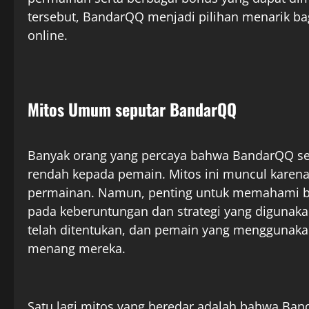
tersebut, BandarQQ menjadi pilihan menarik ba
online.
Mitos Umum seputar BandarQQ
Banyak orang yang percaya bahwa BandarQQ se
rendah kepada pemain. Mitos ini muncul karen
permainan. Namun, penting untuk memahami ba
pada keberuntungan dan strategi yang digunaka
telah ditentukan, dan pemain yang menggunakan
menang mereka.
Satu lagi mitos yang beredar adalah bahwa Ban