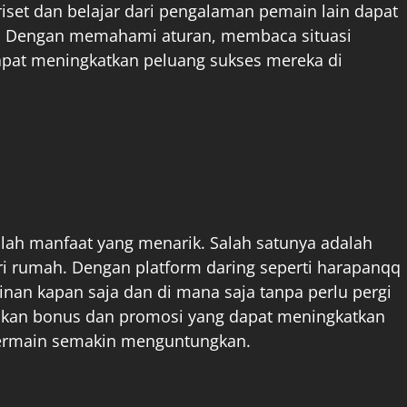
iset dan belajar dari pengalaman pemain lain dapat
Dengan memahami aturan, membaca situasi
apat meningkatkan peluang sukses mereka di
ah manfaat yang menarik. Salah satunya adalah
 rumah. Dengan platform daring seperti harapanqq
an kapan saja dan di mana saja tanpa perlu pergi
ediakan bonus dan promosi yang dapat meningkatkan
rmain semakin menguntungkan.