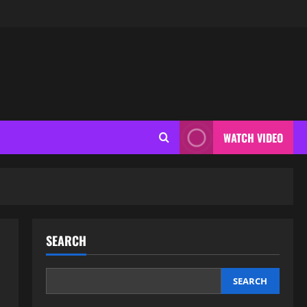
WATCH VIDEO
SEARCH
SEARCH