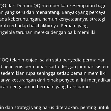
anQQ dan DominoQQ memberikan kesempatan bagi
 yang seru dan menantang. Banyak yang percaya
da keberuntungan, namun kenyataannya, strategi
ruh terhadap hasil akhirnya. Pemain yang
elola taruhan mereka dengan baik memiliki
V QQ telah menjadi salah satu penyedia permainan
bagai jenis permainan kartu dengan jaminan sistem
 sedemikian rupa sehingga setiap pemain memiliki
nya kecurangan dari pihak penyedia. Ini menjadika
ncari pengalaman bermain yang transparan.
n dan strategi yang harus diterapkan, penting untuk