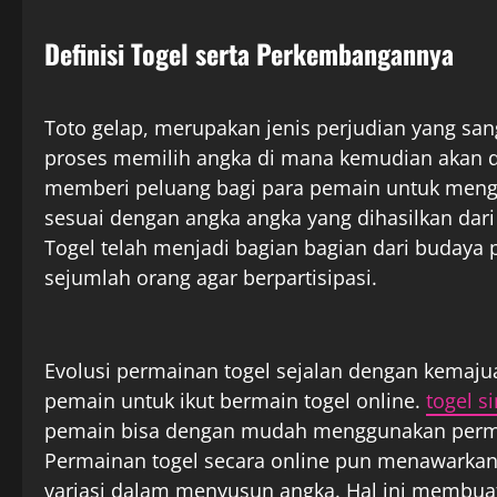
Definisi Togel serta Perkembangannya
Toto gelap, merupakan jenis perjudian yang sang
proses memilih angka di mana kemudian akan 
memberi peluang bagi para pemain untuk mengu
sesuai dengan angka angka yang dihasilkan da
Togel telah menjadi bagian bagian dari budaya 
sejumlah orang agar berpartisipasi.
Evolusi permainan togel sejalan dengan kemaju
pemain untuk ikut bermain togel online.
togel s
pemain bisa dengan mudah menggunakan permai
Permainan togel secara online pun menawarkan b
variasi dalam menyusun angka. Hal ini membua