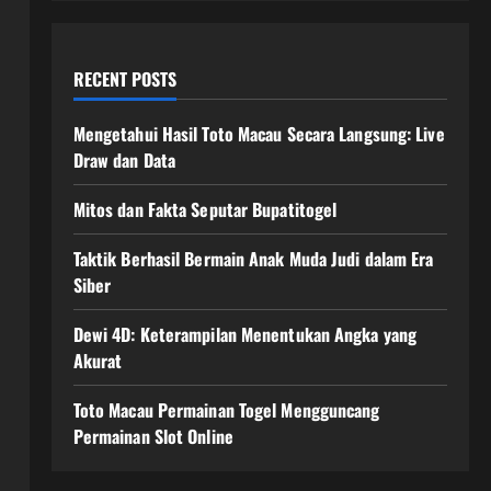
RECENT POSTS
Mengetahui Hasil Toto Macau Secara Langsung: Live
a
Draw dan Data
Mitos dan Fakta Seputar Bupatitogel
Taktik Berhasil Bermain Anak Muda Judi dalam Era
Siber
Dewi 4D: Keterampilan Menentukan Angka yang
Akurat
Toto Macau Permainan Togel Mengguncang
Permainan Slot Online