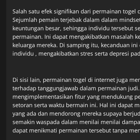
Salah satu efek signifikan dari permainan togel 
Sejumlah pemain terjebak dalam dalam minds
keuntungan besar, sehingga individu tersebut s
permainan. Ini dapat mengakibatkan masalah ke
keluarga mereka. Di samping itu, kecanduan in
individu , mengakibatkan stres serta depresi pada
Di sisi lain, permainan togel di internet juga
terhadap tanggungjawab dalam permainan judi. Ba
mengimplementasikan fitur yang mendukung pe
setoran serta waktu bermain ini. Hal ini dapat 
yang ada dan mendorong mereka supaya berjudi
semakin waspada dalam menilai menilai dampak t
dapat menikmati permainan tersebut tanpa me