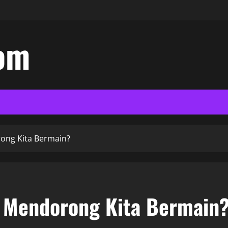
com
ong Kita Bermain?
g Mendorong Kita Bermain