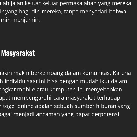
alah jalan keluar keluar permasalahan yang mereka
ikir yang bagi diri mereka, tanpa menyadari bahwa
jamin menjamin.
 Masyarakat
makin makin berkembang dalam komunitas. Karena
h individu saat ini bisa dengan mudah ikut dalam
ngkat mobile atau komputer. Ini menyebabkan
 dapat mempengaruhi cara masyarakat terhadap
an togel online adalah sebuah sumber hiburan yang
ebagai menjadi ancaman yang dapat berpotensi