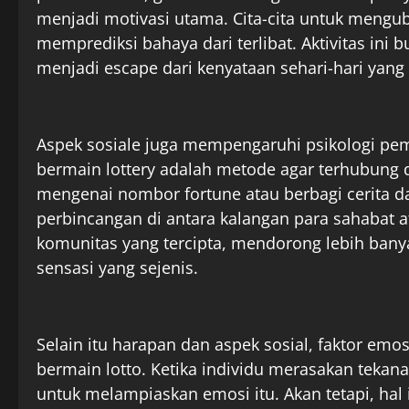
menjadi motivasi utama. Cita-cita untuk mengu
memprediksi bahaya dari terlibat. Aktivitas in
menjadi escape dari kenyataan sehari-hari yan
Aspek sosiale juga mempengaruhi psikologi pem
bermain lottery adalah metode agar terhubung d
mengenai nombor fortune atau berbagi cerita da
perbincangan di antara kalangan para sahabat a
komunitas yang tercipta, mendorong lebih ban
sensasi yang sejenis.
Selain itu harapan dan aspek sosial, faktor emo
bermain lotto. Ketika individu merasakan tekana
untuk melampiaskan emosi itu. Akan tetapi, hal