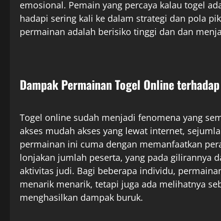
emosional. Pemain yang percaya kalau togel ad
hadapi sering kali ke dalam strategi dan pola p
permainan adalah berisiko tinggi dan dan men
Dampak Permainan Togel Online terhadap
Togel online sudah menjadi fenomena yang se
akses mudah akses yang lewat internet, sejumla
permainan ini cuma dengan memanfaatkan pera
lonjakan jumlah peserta, yang pada gilirannya
aktivitas judi. Bagi beberapa individu, permain
menarik menarik, tetapi juga ada melihatnya s
menghasilkan dampak buruk.