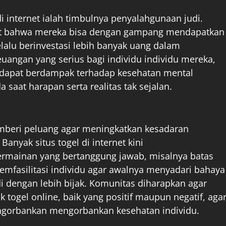
di internet ialah timbulnya penyalahgunaan judi.
et bahwa mereka bisa dengan gampang mendapatkan
elalu berinvestasi lebih banyak uang dalam
uangan yang serius bagi individu individu mereka,
i dapat berdampak terhadap kesehatan mental
 saat harapan serta realitas tak sejalan.
 memberi peluang agar meningkatkan kesadaran
nyak situs togel di internet kini
rmainan yang bertanggung jawab, misalnya batas
memfasilitasi individu agar awalnya menyadari bahaya
 dengan lebih bijak. Komunitas diharapkan agar
ogel online, baik yang positif maupun negatif, aga
ngorbankan mengorbankan kesehatan individu.