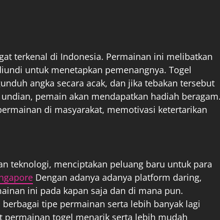
at terkenal di Indonesia. Permainan ini melibatkan
diundi untuk menetapkan pemenangnya. Togel
nduh angka secara acak, dan jika tebakan tersebut
ri undian, pemain akan mendapatkan hadiah beragam
permainan di masyarakat, memotivasi ketertarikan
an teknologi, menciptakan peluang baru untuk para
ingapore
Dengan adanya adanya platform daring,
nan ini pada kapan saja dan di mana pun.
erbagai tipe permainan serta lebih banyak lagi
t permainan togel menarik serta lebih mudah