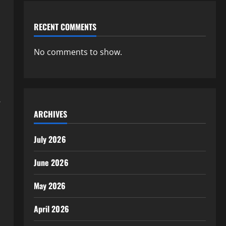
RECENT COMMENTS
No comments to show.
.
ARCHIVES
July 2026
June 2026
May 2026
April 2026