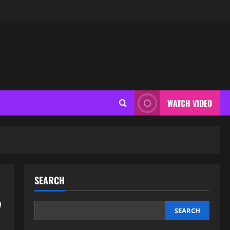
WATCH VIDEO
SEARCH
?
SEARCH