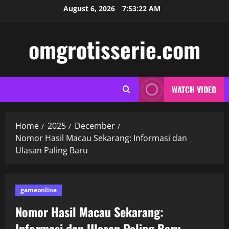
Skip
August 6, 2026
7:53:23 AM
to
content
omgrotisserie.com
WATCH VIDEO
Home
2025
December
Nomor Hasil Macau Sekarang: Informasi dan
Ulasan Paling Baru
gameonline
Nomor Hasil Macau Sekarang:
Informasi dan Ulasan Paling Baru