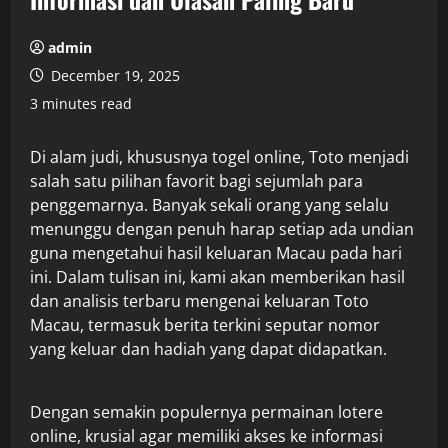
admin
December 19, 2025
3 minutes read
Di alam judi, khususnya togel online, Toto menjadi
salah satu pilihan favorit bagi sejumlah para
penggemarnya. Banyak sekali orang yang selalu
menunggu dengan penuh harap setiap ada undian
guna mengetahui hasil keluaran Macau pada hari
ini. Dalam tulisan ini, kami akan memberikan hasil
dan analisis terbaru mengenai keluaran Toto
Macau, termasuk berita terkini seputar nomor
yang keluar dan hadiah yang dapat didapatkan.
Dengan semakin populernya permainan lotere
online, krusial agar memiliki akses ke informasi