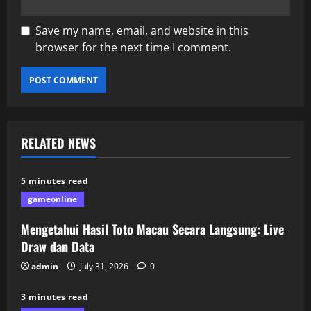
Save my name, email, and website in this
browser for the next time I comment.
RELATED NEWS
5 minutes read
gameonline
Mengetahui Hasil Toto Macau Secara Langsung: Live
Draw dan Data
admin
July 31, 2026
0
3 minutes read