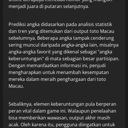
menjadi juara di putaran selanjutnya.
Prediksi angka didasarkan pada analisis statistik
dan tren yang ditemukan dari output toto Macau
sebelumnya. Beberapa angka tampak cenderung
sering muncul daripada angka-angka lain, misalnya
angka-angka favorit yang dikenal sebagai "angka
keberuntungan" di mata sebagian besar partisipan.
Dengan memanfaatkan informasi ini, penjudi
mengharapkan untuk menambah kesempatan
mereka dalam meraih penghargaan dari toto
Macau.
Sebaliknya, elemen keberuntungan pula berperan
peran vital dalam game ini. Walaupun penelaahan
bisa memberikan wawasan, output akhir masih
acak. Oleh karena itu, pengguna diingatkan untuk