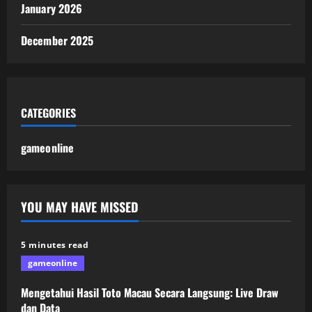
January 2026
December 2025
CATEGORIES
gameonline
YOU MAY HAVE MISSED
5 minutes read
gameonline
Mengetahui Hasil Toto Macau Secara Langsung: Live Draw
dan Data