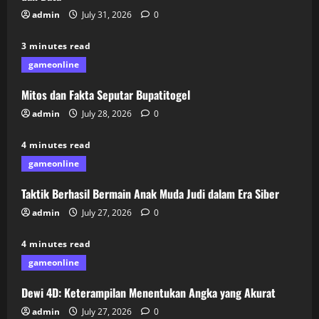
admin
July 31, 2026
0
3 minutes read
gameonline
Mitos dan Fakta Seputar Bupatitogel
admin
July 28, 2026
0
4 minutes read
gameonline
Taktik Berhasil Bermain Anak Muda Judi dalam Era Siber
admin
July 27, 2026
0
4 minutes read
gameonline
Dewi 4D: Keterampilan Menentukan Angka yang Akurat
admin
July 27, 2026
0