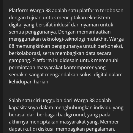
Platform Warga 88 adalah satu platform terobosan
dengan tujuan untuk menciptakan ekosistem
digital yang bersifat inklusif dan nyaman untuk
semua penggunanya. Dengan memanfaatkan
menggunakan teknologi-teknologi mutakhir, Warga
88 memungkinkan penggunanya untuk berkoneksi,
berkolaborasi, serta membagikan data secara
gampang. Platform ini didesain untuk memenuhi
permintaan masyarakat kontemporer yang
semakin sangat mengandalkan solusi digital dalam
kehidupan harian.
Salah satu ciri unggulan dari Warga 88 adalah
kapasitasnya dalam menghubungkan individu yang
berasal dari berbagai background, yang pada
akhirnya menciptakan masyarakat yang. Member
dapat ikut di diskusi, membagikan pengalaman,