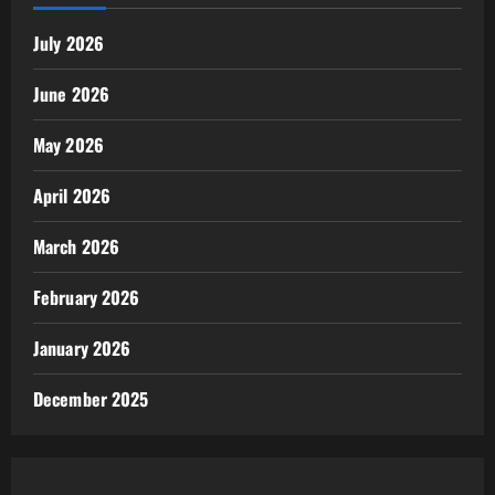
July 2026
June 2026
May 2026
April 2026
March 2026
February 2026
January 2026
December 2025