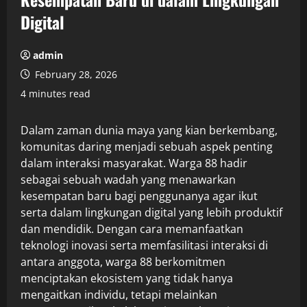
Digital
admin
February 28, 2026
4 minutes read
Dalam zaman dunia maya yang kian berkembang,
komunitas daring menjadi sebuah aspek penting
dalam interaksi masyarakat. Warga 88 hadir
sebagai sebuah wadah yang menawarkan
kesempatan baru bagi penggunanya agar ikut
serta dalam lingkungan digital yang lebih produktif
dan mendidik. Dengan cara memanfaatkan
teknologi inovasi serta memfasilitasi interaksi di
antara anggota, warga 88 berkomitmen
menciptakan ekosistem yang tidak hanya
mengaitkan individu, tetapi melainkan