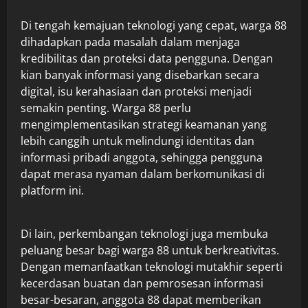
Di tengah kemajuan teknologi yang cepat, warga 88
dihadapkan pada masalah dalam menjaga
kredibilitas dan proteksi data pengguna. Dengan
kian banyak informasi yang disebarkan secara
digital, isu kerahasiaan dan proteksi menjadi
semakin penting. Warga 88 perlu
mengimplementasikan strategi keamanan yang
lebih canggih untuk melindungi identitas dan
informasi pribadi anggota, sehingga pengguna
dapat merasa nyaman dalam berkomunikasi di
platform ini.
Di lain, perkembangan teknologi juga membuka
peluang besar bagi warga 88 untuk berkreativitas.
Dengan memanfaatkan teknologi mutakhir seperti
kecerdasan buatan dan pemrosesan informasi
besar-besaran, anggota 88 dapat memberikan