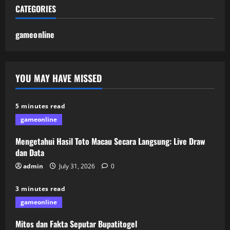
CATEGORIES
gameonline
YOU MAY HAVE MISSED
5 minutes read
gameonline
Mengetahui Hasil Toto Macau Secara Langsung: Live Draw
dan Data
admin
July 31, 2026
0
3 minutes read
gameonline
Mitos dan Fakta Seputar Bupatitogel