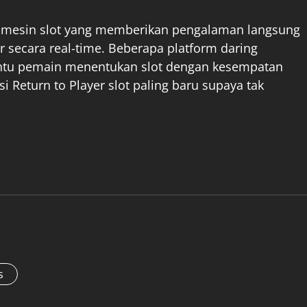
ive mesin slot yang memberikan pengalaman langsung
r secara real-time. Beberapa platform daring
ntu pemain menentukan slot dengan kesempatan
i Return to Player slot paling baru supaya tak
s