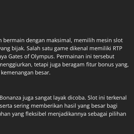
 bermain dengan maksimal, memilih mesin slot
yang bijak. Salah satu game dikenal memiliki RTP
hnya Gates of Olympus. Permainan ini tersebut
enggiurkan, tetapi juga beragam fitur bonus yang,
kemenangan besar.
 Bonanza juga sangat layak dicoba. Slot ini terkenal
serta sering memberikan hasil yang besar bagi
uhan yang fleksibel menjadikannya sebagai pilihan