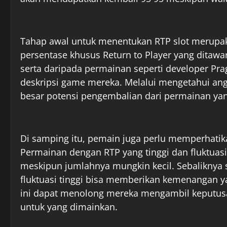
Tahap awal untuk menentukan RTP slot merupak
persentase khusus Return to Player yang ditaw
serta daripada permainan seperti developer Pr
deskripsi game mereka. Melalui mengetahui ang
besar potensi pengembalian dari permainan yan
Di samping itu, pemain juga perlu memperhatikan 
Permainan dengan RTP yang tinggi dan fluktuasi
meskipun jumlahnya mungkin kecil. Sebaliknya s
fluktuasi tinggi bisa memberikan kemenangan ya
ini dapat menolong mereka mengambil keputusa
untuk yang dimainkan.