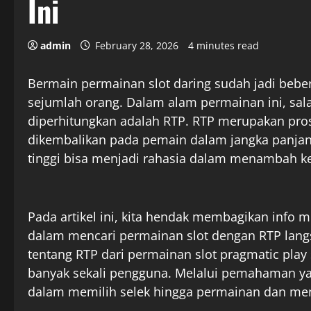
Ini
admin
February 28, 2026
4 minutes read
Bermain permainan slot daring sudah jadi bebe
sejumlah orang. Dalam alam permainan ini, sala
diperhitungkan adalah RTP. RTP merupakan prose
dikembalikan pada pemain dalam jangka panjan
tinggi bisa menjadi rahasia dalam menambah 
Pada artikel ini, kita hendak membagikan info m
dalam mencari permainan slot dengan RTP langs
tentang RTP dari permainan slot pragmatic play 
banyak sekali pengguna. Melalui pemahaman yang
dalam memilih selek hingga permainan dan me