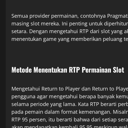
Semua provider permainan, contohnya Pragmati
masing slot mereka. Ini penting untuk diperhitu
setara. Dengan mengetahui RTP dari slot yang a
menentukan game yang memberikan peluang terb
Metode Menentukan RTP Permainan Slot
Mengetahui Return to Player dan Return to Play
pengguna agar mengetahui berapa banyak kem
selama periode yang lama. Kata RTP berarti perb
pada pemain dalam format kemenangan. Misaln
RTP 95 persen, itu berarti bahwa dari setiap ser
akan mendapatkan kembali 95 95 meskipun wala