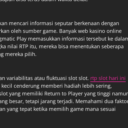
an mencari informasi seputar berkenaan dengan
arkan oleh sumber game. Banyak web kasino online
agmatic Play memasukkan informasi tersebut ke dala
ka nilai RTP itu, mereka bisa menentukan seberapa
g mereka pilih.
variabilitas atau fluktuasi slot slot.
rtp slot hari ini
 kecil cenderung memberi hadiah lebih sering,
lot yang memiliki Return to Player yang tinggi namu
ng besar, tetapi jarang terjadi. Memahami dua fakto
n yang tepat ketika memilih game mana sesuai