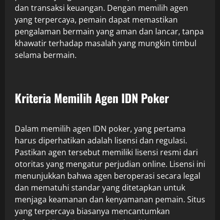
dan transaksi keuangan. Dengan memilih agen
yang terpercaya, pemain dapat memastikan
pengalaman bermain yang aman dan lancar, tanpa
khawatir terhadap masalah yang mungkin timbul
selama bermain.
Kriteria Memilih Agen IDN Poker
Dalam memilih agen IDN poker, yang pertama
harus diperhatikan adalah lisensi dan regulasi.
Pastikan agen tersebut memiliki lisensi resmi dari
otoritas yang mengatur perjudian online. Lisensi ini
menunjukkan bahwa agen beroperasi secara legal
dan mematuhi standar yang ditetapkan untuk
menjaga keamanan dan kenyamanan pemain. Situs
yang terpercaya biasanya mencantumkan