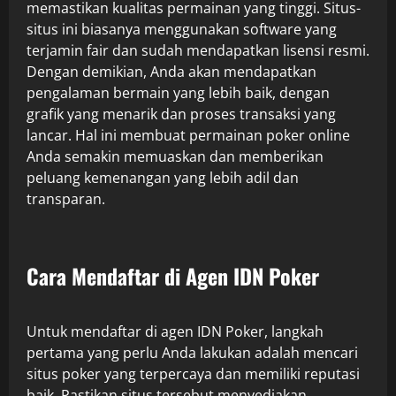
memastikan kualitas permainan yang tinggi. Situs-
situs ini biasanya menggunakan software yang
terjamin fair dan sudah mendapatkan lisensi resmi.
Dengan demikian, Anda akan mendapatkan
pengalaman bermain yang lebih baik, dengan
grafik yang menarik dan proses transaksi yang
lancar. Hal ini membuat permainan poker online
Anda semakin memuaskan dan memberikan
peluang kemenangan yang lebih adil dan
transparan.
Cara Mendaftar di Agen IDN Poker
Untuk mendaftar di agen IDN Poker, langkah
pertama yang perlu Anda lakukan adalah mencari
situs poker yang terpercaya dan memiliki reputasi
baik. Pastikan situs tersebut menyediakan