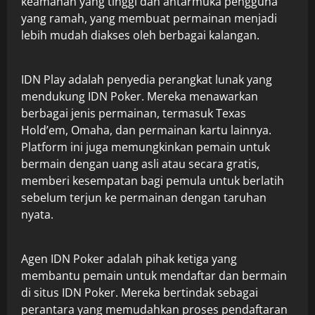
keamanan yang tinggi dan antarmuka pengguna
yang ramah, yang membuat permainan menjadi
lebih mudah diakses oleh berbagai kalangan.
IDN Play adalah penyedia perangkat lunak yang
mendukung IDN Poker. Mereka menawarkan
berbagai jenis permainan, termasuk Texas
Hold’em, Omaha, dan permainan kartu lainnya.
Platform ini juga memungkinkan pemain untuk
bermain dengan uang asli atau secara gratis,
memberi kesempatan bagi pemula untuk berlatih
sebelum terjun ke permainan dengan taruhan
nyata.
Agen IDN Poker adalah pihak ketiga yang
membantu pemain untuk mendaftar dan bermain
di situs IDN Poker. Mereka bertindak sebagai
perantara yang memudahkan proses pendaftaran