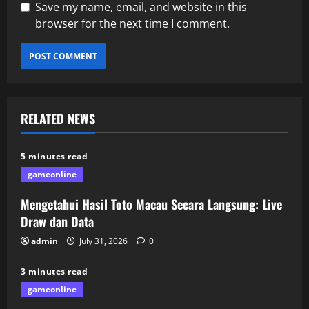
Save my name, email, and website in this
browser for the next time I comment.
RELATED NEWS
5 minutes read
gameonline
Mengetahui Hasil Toto Macau Secara Langsung: Live
Draw dan Data
admin
July 31, 2026
0
3 minutes read
gameonline