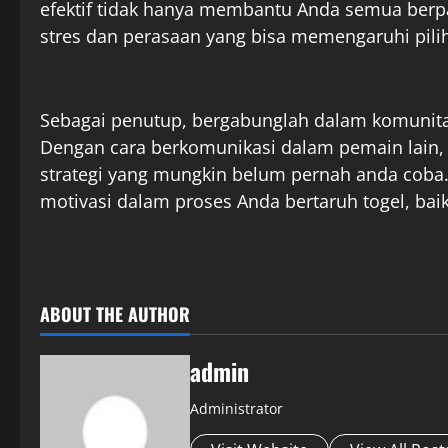
efektif tidak hanya membantu Anda semua berpa
stres dan perasaan yang bisa memengaruhi pili
Sebagai penutup, bergabunglah dalam komunitas
Dengan cara berkomunikasi dalam pemain lain
strategi yang mungkin belum pernah anda cob
motivasi dalam proses Anda bertaruh togel, baik
ABOUT THE AUTHOR
admin
Administrator