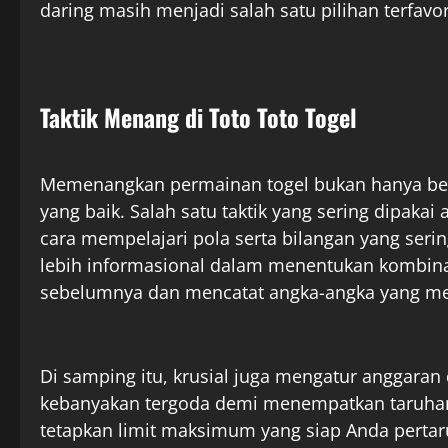
daring masih menjadi salah satu pilihan terfavo
Taktik Menang di Toto Toto Togel
Memenangkan permainan togel bukan hanya berg
yang baik. Salah satu taktik yang sering dipakai
cara mempelajari pola serta bilangan yang ser
lebih informasional dalam menentukan kombina
sebelumnya dan mencatat angka-angka yang men
Di samping itu, krusial juga mengatur anggaran 
kebanyakan tergoda demi menempatkan taruhan 
tetapkan limit maksimum yang siap Anda pertaru