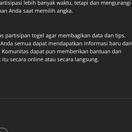
rtisipasi lebih banyak waktu, tetapi dan mengurangi
han Anda saat memilih angka.
 partisipan togel agar membagikan data dan tips.
, Anda semua dapat mendapatkan informasi baru dan
a. Komunitas dapat pun memberikan bantuan dan
 itu secara online atau secara langsung.