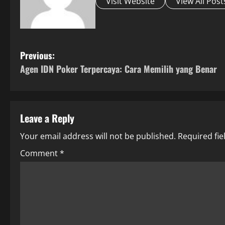
Visit Website
View All Post
P
Previous:
Agen IDN Poker Terpercaya: Cara Memilih yang Benar
o
s
t
Leave a Reply
Your email address will not be published.
Required fi
n
Comment
*
a
v
i