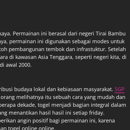
kaya. Permainan ini berasal dari negeri Tirai Bambu
nya, permainan ini digunakan sebagai modes untuk
oh pembangunan tembok dan infrastuktur. Setelah
ra di kawasan Asia Tenggara, seperti negeri kita, di
i awal 2000.
ribusi budaya lokal dan kebiasaan masyarakat.
SGP
 orang melihatnya itu sebuah cara yang mudah dan
rapa dekade, togel menjadi bagian integral dalam
 menantikan hasil hasil ini setiap friday.
rikan angin positif bagi permainan ini, karena
n togel online online.