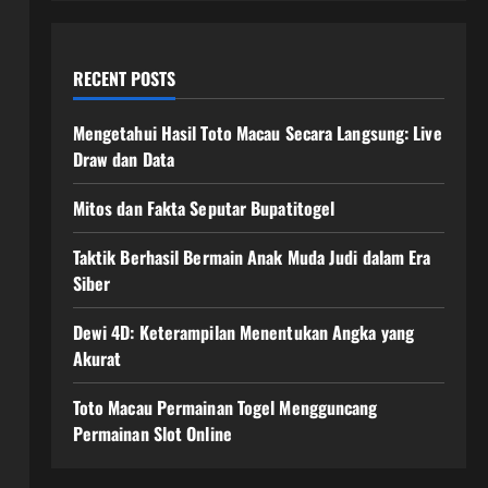
RECENT POSTS
Mengetahui Hasil Toto Macau Secara Langsung: Live
Draw dan Data
Mitos dan Fakta Seputar Bupatitogel
Taktik Berhasil Bermain Anak Muda Judi dalam Era
Siber
Dewi 4D: Keterampilan Menentukan Angka yang
Akurat
Toto Macau Permainan Togel Mengguncang
Permainan Slot Online